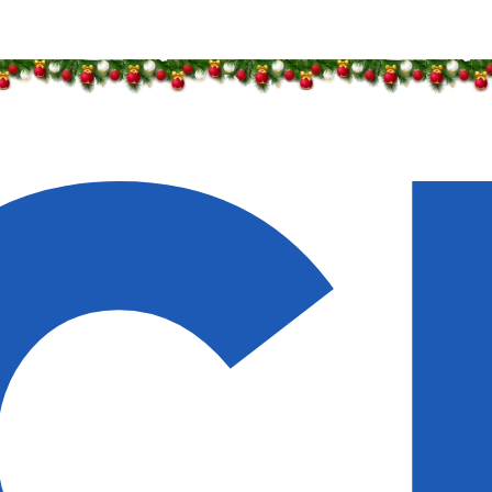
идки — 50%
идки — 50%