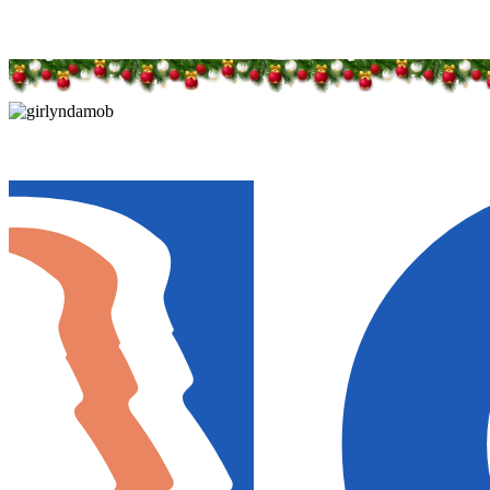
Дарим новогоднее настроение и праздничные ск
Дарим новогоднее настроение и праздничные ск