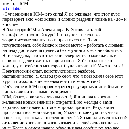
командыICM!
Vkontakte
«Супервизии в ICM– это сила! Я не ожидала, что этот курс
перевернет всю мою жизнь и словно разделит жизнь на «до» и
«после»
Я благодарюICM и Александра В. Зотова за такой
трансформационный курс! Я получила не только
теоретические знания, но и практические. Я смогла
почувствовать себя ближе к своей мечте – работать с людьми
на тему достижения целей, а без коучинга здесь не обойтись.
Я не ожидала, что этот курс перевернет всю мою жизнь и
словно разделит жизнь на до и после. Я благодарю всю
команду и особенно менторов. Супервизии в ICM– это сила!
Практический опыт, конструктивные разборы,
наставничество. Я благодарю себя, что я позволила себе этот
курс и позволила переменам войти в мою жизнь!
«Обучение в ICM сопровождается регулярными инсайтами и
лишь положительными эмоциями»
ICM, благодарю за то, что вы есть!) Я пришла в коучинг с
желанием новых знаний и открытий, но месяцы с вами
кардинально изменили мое мировосприятие. Результаты
превзошли все мои ожидания) У меня такое чувство, что я
нашла то, что искала последние лет 15.Я смогла изменить своё
отношение к жизни, и жизнь изменила своё отношение ко
мне) Когда в самом начале обучения вам сообщают, что вас