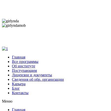
Дарим новогоднее настроение и праздничные
скидки — 50%
Дарим новогоднее настроение и праздничные
скидки — 50%
Главная
Все программы
Об институте
Поступающим
Лицензии и документы
Сведения об обр. организации
Карьера
Блог
Контакты
Меню
Главная