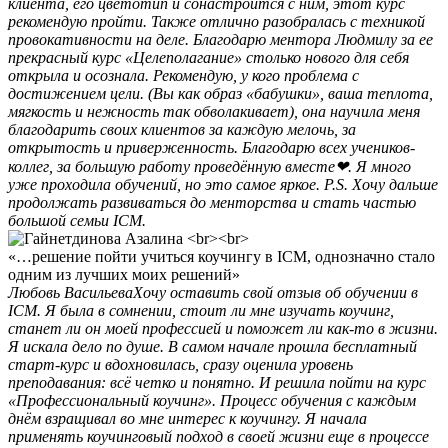
клиента, его цветотип и сонастроится с ним, этот курс
рекомендую пройти. Также отлично разобралась с техникой
провокативности на деле. Благодарю ментора Людмилу за ее
прекрасный курс «Целеполагание» столько нового для себя
открыла и осознала. Рекомендую, у кого проблема с
достижением цели. (Вы как образ «бабушки», ваша теплота,
мягкость и нежность так обволакивает), она научила меня
благодарить своих клиентов за каждую мелочь, за
открытость и приверженность. Благодарю всех учеников-
коллег, за большую работу проведённую вместе❤. Я много
уже проходила обучений, но это самое яркое. P.S. Хочу дальше
продолжать развиваться до менторства и стать частью
большой семьи ICM.
«…решение пойти учиться коучингу в ICM, однозначно стало
одним из лучших моих решений»
Любовь Васильева
Хочу оставить свой отзыв об обучении в
ICM. Я была в сомнении, стоит ли мне изучать коучинг,
станет ли он моей профессией и поможет ли как-то в жизни.
Я искала дело по душе. В самом начале прошла бесплатный
старт-курс и вдохновилась, сразу оценила уровень
преподавания: всё четко и понятно. И решила пойти на курс
«Профессиональный коучинг». Процесс обучения с каждым
днём взращивал во мне интерес к коучингу. Я начала
применять коучинговый подход в своей жизни еще в процессе