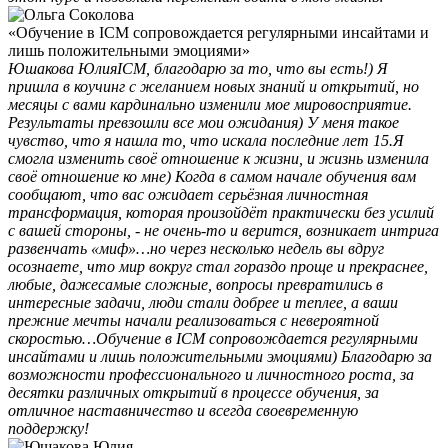
«Обучение в ICM сопровождается регулярными инсайтами и
лишь положительными эмоциями»
Юшакова Юлия
ICM, благодарю за то, что вы есть!) Я
пришла в коучинг с желанием новых знаний и открытий, но
месяцы с вами кардинально изменили мое мировосприятие.
Результаты превзошли все мои ожидания) У меня такое
чувство, что я нашла то, что искала последние лет 15.Я
смогла изменить своё отношение к жизни, и жизнь изменила
своё отношение ко мне) Когда в самом начале обучения вам
сообщают, что вас ожидает серьёзная личностная
трансформация, которая произойдёт практически без усилий
с вашей стороны, - не очень-то и верится, возникает интрига
развенчать «миф»…но через несколько недель вы вдруг
осознаете, что мир вокруг стал гораздо проще и прекраснее,
любые, дажесамые сложные, вопросы превратились в
интересные задачи, люди стали добрее и теплее, а ваши
прежние мечты начали реализоваться с невероятной
скоростью…Обучение в ICM сопровождается регулярными
инсайтами и лишь положительными эмоциями) Благодарю за
возможности профессионального и личностного роста, за
десятки различных открытий в процессе обучения, за
отличное наставничество и всегда своевременную
поддержку!