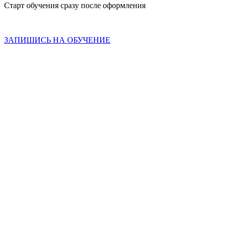
Старт обучения сразу после оформления
Скидка до 31
мая
ЗАПИШИСЬ НА ОБУЧЕНИЕ
Спецпредложение!
Скидки до 50%
Спецпредложение!
Скидки до 50%
Акция до
31
мая