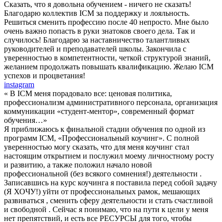
Сказать, что я довольна обучением - ничего не сказать!
Благодарю коллектив ICM за поддержку и лояльность.
Решиться сменить профессию после 40 непросто. Мне было
очень важно попасть в руки знатоков своего дела. Так и
случилось! Благодарю за наставничество талантливых
руководителей и преподавателей школы. Закончила с
уверенностью в компетентности, четкой структурой знаний,
желанием продолжать повышать квалификацию. Желаю ICM
успехов и процветания!
instagram
« В ICM меня порадовало все: ценовая политика,
профессионализм административного персонала, организация
коммуникации «студент-ментор», современный формат
обучения…»
Я приближаюсь к финальной стадии обучения по одной из
программ ICM, «Профессиональный коучинг». С полной
уверенностью могу сказать, что для меня коучинг стал
настоящим открытием и послужил моему личностному росту
и развитию, а также положил начало новой
профессиональной (без всякого сомнения!) деятельности .
Записавшись на курс коучинга я поставила перед собой задачу
(Я ХОЧУ!) уйти от профессиональных рамок, мешающих
развиваться , сменить сферу деятельности и стать счастливой
и свободной . Сейчас я понимаю, что на пути к цели у меня
нет препятствий, и есть все РЕСУРСЫ для того, чтобы