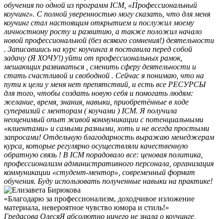
обучения по одной из программ ICM, «Профессиональный
коучинг». С полной уверенностью могу сказать, что для меня
коучинг стал настоящим открытием и послужил моему
личностному росту и развитию, а также положил начало
новой профессиональной (без всякого сомнения!) деятельности
. Записавшись на курс коучинга я поставила перед собой
задачу (Я ХОЧУ!) уйти от профессиональных рамок,
мешающих развиваться , сменить сферу деятельности и
стать счастливой и свободной . Сейчас я понимаю, что на
пути к цели у меня нет препятствий, и есть все РЕСУРСЫ
для того, чтобы создать новую себя и помогать людям:
желание, время, знания, навыки, приобретённые в ходе
супервизий с менторам ( коучами ) ICM. Я получила
неоценимый опыт живой коммуникации с потенциальными
«клиентами» и самыми разными, хоть и не всегда простыми
запросами! Отдельную благодарность выражаю менеджерам
курса, которые регулярно осуществляли качественную
обратную связь ! В ICM порадовало все: ценовая политика,
профессионализм административного персонала, организация
коммуникации «студент-ментор», современный формат
обучения. Буду использовать полученные навыки на практике!
«Благодарю за профессионализм, доходчивое изложение
материала, невероятное чувство юмора и стиль!»
Гредасова Олеся
Я абсолютно ничего не знала о коучинге,