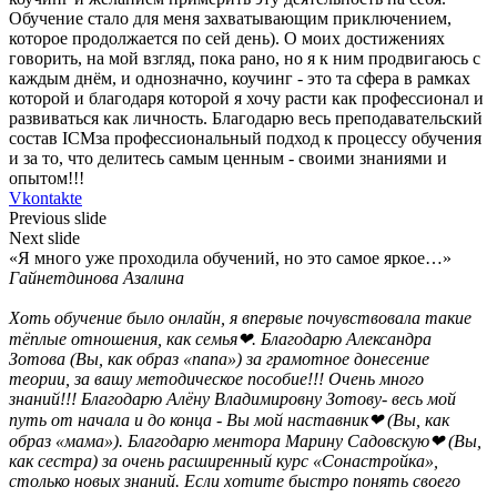
Обучение стало для меня захватывающим приключением,
которое продолжается по сей день). О моих достижениях
говорить, на мой взгляд, пока рано, но я к ним продвигаюсь с
каждым днём, и однозначно, коучинг - это та сфера в рамках
которой и благодаря которой я хочу расти как профессионал и
развиваться как личность. Благодарю весь преподавательский
состав ICMза профессиональный подход к процессу обучения
и за то, что делитесь самым ценным - своими знаниями и
опытом!!!
Vkontakte
Previous slide
Next slide
«Я много уже проходила обучений, но это самое яркое…»
Гайнетдинова Азалина
Хоть обучение было онлайн, я впервые почувствовала такие
тёплые отношения, как семья❤. Благодарю Александра
Зотова (Вы, как образ «папа») за грамотное донесение
теории, за вашу методическое пособие!!! Очень много
знаний!!! Благодарю Алёну Владимировну Зотову- весь мой
путь от начала и до конца - Вы мой наставник❤ (Вы, как
образ «мама»). Благодарю ментора Марину Садовскую❤ (Вы,
как сестра) за очень расширенный курс «Сонастройка»,
столько новых знаний. Если хотите быстро понять своего