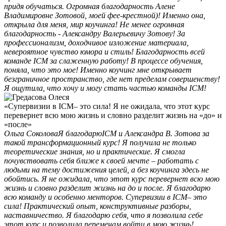
придя обучаться. Огромная благодарность Алене
Владимировне Зотовой, моей фее-крестной)! Именно она,
открыла для меня, мир коучинга! Не менее огромная
благодарность - Александру Валерьевичу Зотову! За
профессионализм, доходчивое изложение материала,
невероятное чувство юмора и стиль! Благодарность всей
команде ICM за слаженную работу! В процессе обучения,
поняла, что это мое! Именно коучинг мне открывает
безграничное пространство, где нет пределам совершенству!
Я ощутила, что хочу и могу стать частью команды ICM!
«Супервизии в ICM– это сила! Я не ожидала, что этот курс
перевернет всю мою жизнь и словно разделит жизнь на «до» и
«после»
Ольга Соколова
Я благодарюICM и Александра В. Зотова за
такой трансформационный курс! Я получила не только
теоретические знания, но и практические. Я смогла
почувствовать себя ближе к своей мечте – работать с
людьми на тему достижения целей, а без коучинга здесь не
обойтись. Я не ожидала, что этот курс перевернет всю мою
жизнь и словно разделит жизнь на до и после. Я благодарю
всю команду и особенно менторов. Супервизии в ICM– это
сила! Практический опыт, конструктивные разборы,
наставничество. Я благодарю себя, что я позволила себе
этот курс и позволила переменам войти в мою жизнь!