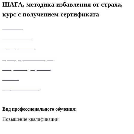
ШАГА, методика избавления от страха,
курс с получением сертификата
Описание
Учебный план
Преподаватели
Преимущества и бонусы
Выпускные документы
Отзывы
Вопросы и ответы
Вид профессионального обучения:
Повышение квалификации