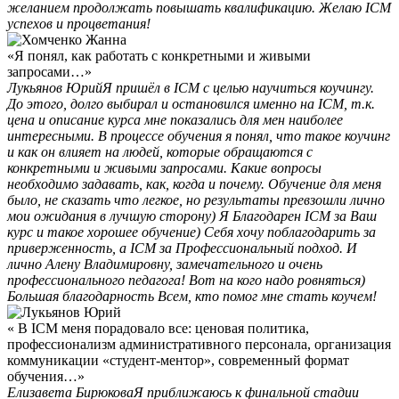
желанием продолжать повышать квалификацию. Желаю ICM
успехов и процветания!
«Я понял, как работать с конкретными и живыми
запросами…»
Лукьянов Юрий
Я пришёл в ICM с целью научиться коучингу.
До этого, долго выбирал и остановился именно на ICM, т.к.
цена и описание курса мне показались для мен наиболее
интересными. В процессе обучения я понял, что такое коучинг
и как он влияет на людей, которые обращаются с
конкретными и живыми запросами. Какие вопросы
необходимо задавать, как, когда и почему. Обучение для меня
было, не сказать что легкое, но результаты превзошли лично
мои ожидания в лучшую сторону) Я Благодарен ICM за Ваш
курс и такое хорошее обучение) Себя хочу поблагодарить за
приверженность, а ICM за Профессиональный подход. И
лично Алену Владимировну, замечательного и очень
профессионального педагога! Вот на кого надо ровняться)
Большая благодарность Всем, кто помог мне стать коучем!
« В ICM меня порадовало все: ценовая политика,
профессионализм административного персонала, организация
коммуникации «студент-ментор», современный формат
обучения…»
Елизавета Бирюкова
Я приближаюсь к финальной стадии