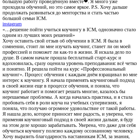
большую работу проведённую вместе❤. Я много уже
проходила обучений, но это самое яркое. P.S. Хочу дальше
продолжать развиваться до менторства и стать частью
большой семьи ICM.
instagram
«…решение пойти учиться коучингу в ICM, однозначно стало
одним из лучших моих решений»
Хочу оставить свой отзыв об обучении в ICM. Я была в
сомнении, стоит ли мне изучать коучинг, станет ли он моей
профессией и поможет ли как-то в жизни. Я искала дело по
душе. В самом начале прошла бесплатный старт-курс и
вдохновилась, сразу оценила уровень преподавания: всё четко
и понятно. И решила пойти на курс «Профессиональный
коучинг». Процесс обучения с каждым днём взращивал во мне
интерес к коучингу. Я начала применять коучинговый подход
в своей жизни еще в процессе обучения, и поняла, что
коучинг работает и помогает решать многие, казалось бы
нерешаемые проблемы. А когда началась практика, и я стала
пробовать себя в роли коуча на учебных супервизиях, я
поняла, что получаю огромное удовольствие от такой работы.
Я нашла дело, которое приносит мне радость, и уверена, что
применяя коучинговый подход в своей жизни дальше, я буду
на этом деле хорошо зарабатывать. Уверена, что даже для себя
обучиться коучингу полезно каждому осознанному человеку.
Хочу выразить благодарность наставникам ICM, за знания,