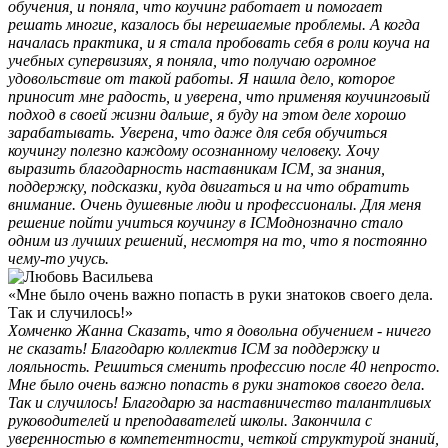
обучения, и поняла, что коучинг работает и помогает
решать многие, казалось бы нерешаемые проблемы. А когда
началась практика, и я стала пробовать себя в роли коуча на
учебных супервизиях, я поняла, что получаю огромное
удовольствие от такой работы. Я нашла дело, которое
приносит мне радость, и уверена, что применяя коучинговый
подход в своей жизни дальше, я буду на этом деле хорошо
зарабатывать. Уверена, что даже для себя обучиться
коучингу полезно каждому осознанному человеку. Хочу
выразить благодарность наставникам ICM, за знания,
поддержку, подсказки, куда двигаться и на что обратить
внимание. Очень душевные люди и профессионалы. Для меня
решение пойти учиться коучингу в ICMоднозначно стало
одним из лучших решений, несмотря на то, что я постоянно
чему-то учусь.
«Мне было очень важно попасть в руки знатоков своего дела.
Так и случилось!»
Хомченко Жанна
Сказать, что я довольна обучением - ничего
не сказать! Благодарю коллектив ICM за поддержку и
лояльность. Решиться сменить профессию после 40 непросто.
Мне было очень важно попасть в руки знатоков своего дела.
Так и случилось! Благодарю за наставничество талантливых
руководителей и преподавателей школы. Закончила с
уверенностью в компетентности, четкой структурой знаний,