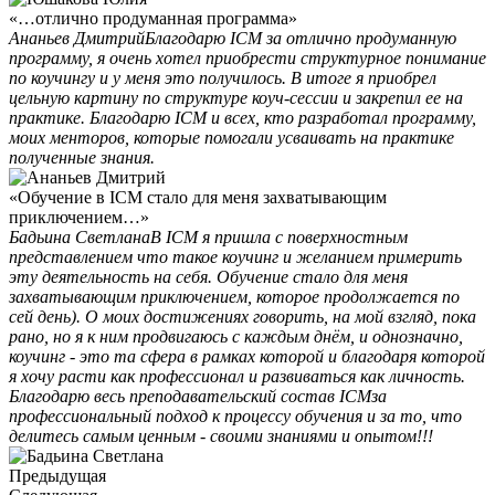
«…отлично продуманная программа»
Ананьев Дмитрий
Благодарю ICM за отлично продуманную
программу, я очень хотел приобрести структурное понимание
по коучингу и у меня это получилось. В итоге я приобрел
цельную картину по структуре коуч-сессии и закрепил ее на
практике. Благодарю ICM и всех, кто разработал программу,
моих менторов, которые помогали усваивать на практике
полученные знания.
«Обучение в ICM стало для меня захватывающим
приключением…»
Бадьина Светлана
В ICM я пришла с поверхностным
представлением что такое коучинг и желанием примерить
эту деятельность на себя. Обучение стало для меня
захватывающим приключением, которое продолжается по
сей день). О моих достижениях говорить, на мой взгляд, пока
рано, но я к ним продвигаюсь с каждым днём, и однозначно,
коучинг - это та сфера в рамках которой и благодаря которой
я хочу расти как профессионал и развиваться как личность.
Благодарю весь преподавательский состав ICMза
профессиональный подход к процессу обучения и за то, что
делитесь самым ценным - своими знаниями и опытом!!!
Предыдущая