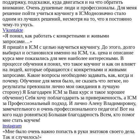
поддержку, подсказки, куда двигаться и на что обратить
внимание. Очень душевные люди и профессионалы. Для меня
решение пойти учиться коучингу в ICMоднозначно стало
одним из лучших решений, несмотря на то, что я постоянно
чему-то учусь.
Vkontakte
«Я понял, как работать с конкретными и живыми
запросами…»
Я пришёл в ICM с целью научиться коучингу. До этого, долго
выбирал и остановился именно на ICM, т.к. цена и описание
курса мне показались для мен наиболее интересными. В
процессе обучения я понял, что такое коучинг и как он влияет
на людей, которые обращаются с конкретными и живыми
запросами. Какие вопросы необходимо задавать, как, когда и
почему. Обучение для меня было, не сказать что легкое, но
результаты превзошли лично мои ожидания в лучшую
сторону) Я Благодарен ICM за Ваш курс и такое хорошее
обучение) Себя хочу поблагодарить за приверженность, а ICM
за Профессиональный подход. И лично Алену Владимировну,
замечательного и очень профессионального педагога! Вот на
кого надо ровняться) Большая благодарность Всем, кто помог
мне стать коучем!
instagram
«Мне было очень важно попасть в руки знатоков своего дела.
Так и случилось!»