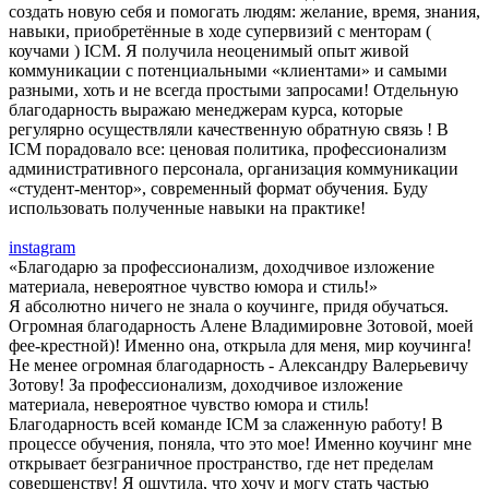
создать новую себя и помогать людям: желание, время, знания,
навыки, приобретённые в ходе супервизий с менторам (
коучами ) ICM. Я получила неоценимый опыт живой
коммуникации с потенциальными «клиентами» и самыми
разными, хоть и не всегда простыми запросами! Отдельную
благодарность выражаю менеджерам курса, которые
регулярно осуществляли качественную обратную связь ! В
ICM порадовало все: ценовая политика, профессионализм
административного персонала, организация коммуникации
«студент-ментор», современный формат обучения. Буду
использовать полученные навыки на практике!
instagram
«Благодарю за профессионализм, доходчивое изложение
материала, невероятное чувство юмора и стиль!»
Я абсолютно ничего не знала о коучинге, придя обучаться.
Огромная благодарность Алене Владимировне Зотовой, моей
фее-крестной)! Именно она, открыла для меня, мир коучинга!
Не менее огромная благодарность - Александру Валерьевичу
Зотову! За профессионализм, доходчивое изложение
материала, невероятное чувство юмора и стиль!
Благодарность всей команде ICM за слаженную работу! В
процессе обучения, поняла, что это мое! Именно коучинг мне
открывает безграничное пространство, где нет пределам
совершенству! Я ощутила, что хочу и могу стать частью