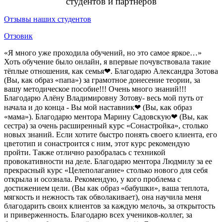
студентов и партнеров
Отзывы наших студентов
Отзовик
«Я много уже проходила обучений, но это самое яркое…»
Хоть обучение было онлайн, я впервые почувствовала такие
тёплые отношения, как семья❤. Благодарю Александра Зотова
(Вы, как образ «папа») за грамотное донесение теории, за
вашу методическое пособие!!! Очень много знаний!!!
Благодарю Алёну Владимировну Зотову- весь мой путь от
начала и до конца - Вы мой наставник❤ (Вы, как образ
«мама»). Благодарю ментора Марину Садовскую❤ (Вы, как
сестра) за очень расширенный курс «Сонастройка», столько
новых знаний. Если хотите быстро понять своего клиента, его
цветотип и сонастроится с ним, этот курс рекомендую
пройти. Также отлично разобралась с техникой
провокативности на деле. Благодарю ментора Людмилу за ее
прекрасный курс «Целеполагание» столько нового для себя
открыла и осознала. Рекомендую, у кого проблема с
достижением цели. (Вы как образ «бабушки», ваша теплота,
мягкость и нежность так обволакивает), она научила меня
благодарить своих клиентов за каждую мелочь, за открытость
и приверженность. Благодарю всех учеников-коллег, за