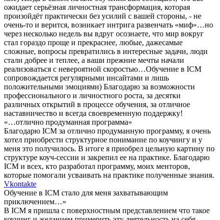
ожидает серьёзная личностная трансформация, которая
произойдёт практически без усилий с вашей стороны, - не
очень-то и верится, возникает интрига развенчать «миф»…но
через несколько недель вы вдруг осознаете, что мир вокруг
стал гораздо проще и прекраснее, любые, дажесамые
сложные, вопросы превратились в интересные задачи, люди
стали добрее и теплее, а ваши прежние мечты начали
реализоваться с невероятной скоростью…Обучение в ICM
сопровождается регулярными инсайтами и лишь
положительными эмоциями) Благодарю за возможности
профессионального и личностного роста, за десятки
различных открытий в процессе обучения, за отличное
наставничество и всегда своевременную поддержку!
«…отлично продуманная программа»
Благодарю ICM за отлично продуманную программу, я очень
хотел приобрести структурное понимание по коучингу и у
меня это получилось. В итоге я приобрел цельную картину по
структуре коуч-сессии и закрепил ее на практике. Благодарю
ICM и всех, кто разработал программу, моих менторов,
которые помогали усваивать на практике полученные знания.
Vkontakte
Обучение в ICM стало для меня захватывающим
приключением…»
В ICM я пришла с поверхностным представлением что такое
коучинг и желанием примерить эту деятельность на себя.