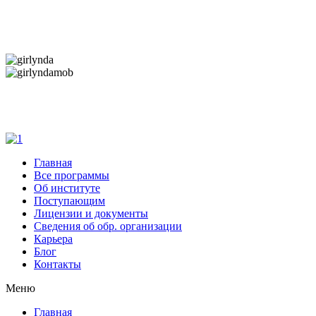
Дарим новогоднее настроение и праздничные
скидки — 50%
Дарим новогоднее настроение и праздничные
скидки — 50%
Главная
Все программы
Об институте
Поступающим
Лицензии и документы
Сведения об обр. организации
Карьера
Блог
Контакты
Меню
Главная