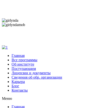
Дарим новогоднее настроение и праздничные
скидки — 50%
Дарим новогоднее настроение и праздничные
скидки — 50%
Главная
Все программы
Об институте
Поступающим
Лицензии и документы
Сведения об обр. организации
Карьера
Блог
Контакты
Меню
Главная