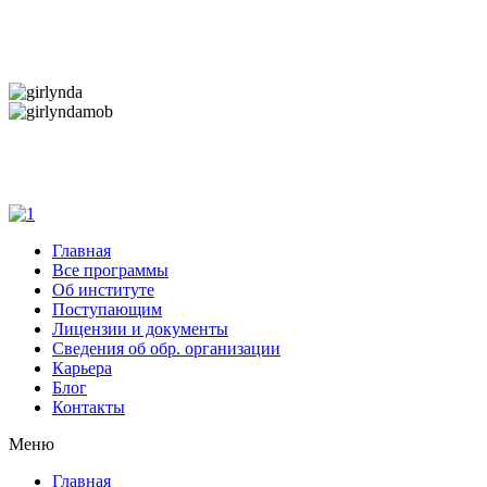
Дарим новогоднее настроение и праздничные
скидки — 50%
Дарим новогоднее настроение и праздничные
скидки — 50%
Главная
Все программы
Об институте
Поступающим
Лицензии и документы
Сведения об обр. организации
Карьера
Блог
Контакты
Меню
Главная