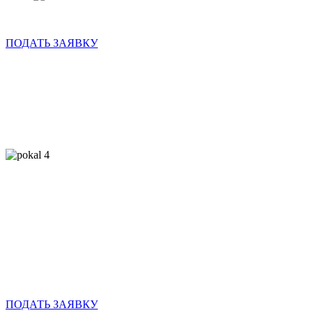
Оформление
до
15 мая
ПОДАТЬ ЗАЯВКУ
Следите за скидками!
Спецпредложение до 70%
Следите за скидками!
Спецпредложение до 70%
Оформление
до
15 мая
ПОДАТЬ ЗАЯВКУ