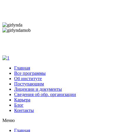
Дарим новогоднее настроение и праздничные
скидки — 50%
Дарим новогоднее настроение и праздничные
скидки — 50%
Главная
Все программы
Об институте
Поступающим
Лицензии и документы
Сведения об обр. организации
Карьера
Блог
Контакты
Меню
Главная