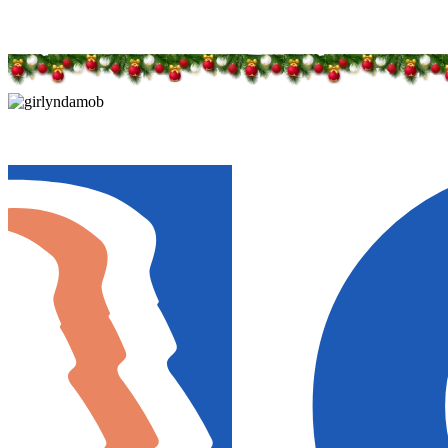
Дарим новогоднее настроение и праздничные ск
Дарим новогоднее настроение и праздничные ск