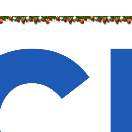
идки — 50%
идки — 50%