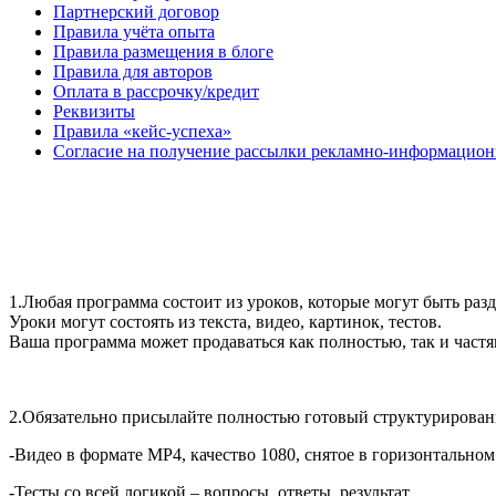
Партнерский договор
Правила учёта опыта
Правила размещения в блоге
Правила для авторов
Оплата в рассрочку/кредит
Реквизиты
Правила «кейс-успеха»
Согласие на получение рассылки рекламно-информацио
1.Любая программа состоит из уроков, которые могут быть раз
Уроки могут состоять из текста, видео, картинок, тестов.
Ваша программа может продаваться как полностью, так и частя
2.Обязательно присылайте полностью готовый структурирова
-Видео в формате MP4, качество 1080, снятое в горизонтально
-Тесты со всей логикой – вопросы, ответы, результат.