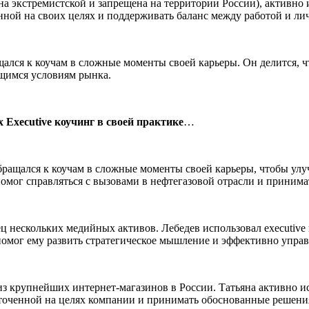
 экстремистской и запрещена на территории России), активно и
анной на своих целях и поддерживать баланс между работой и ли
лся к коучам в сложные моменты своей карьеры. Он делится, чт
щимся условиям рынка.
xecutive коучинг в своей практике
…
ращался к коучам в сложные моменты своей карьеры, чтобы улу
помог справляться с вызовами в нефтегазовой отрасли и приним
ц нескольких медийных активов. Лебедев использовал executive
омог ему развить стратегическое мышление и эффективно управ
из крупнейших интернет-магазинов в России. Татьяна активно ис
оточенной на целях компании и принимать обоснованные решени