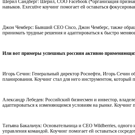
Шерил Сандберг: Шерил, COO Facebook (*организация признана
навыков. Executive коучинг помогает ей оставаться фокусиров
Джон Чемберс: Бывший CEO Cisco, Джон Чемберс, также обраща
принимать трудные решения и адаптироваться к быстро меняю
Или вот примеры успешных россиян активно применяющих E
Игорь Сечин: Генеральный директор Роснефти, Игорь Сечин об
планирования. Коучинг стал для него инструментом, который 
Александр Лебедев: Российский бизнесмен и инвестор, владеле
адаптироваться к изменяющимся условиям на рынке. Коучинг п
Татьяна Бакальчук: Основательница и CEO Wildberries, одного 
управления командой. Коучинг помогает ей оставаться сосред