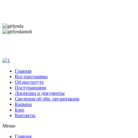
Дарим новогоднее настроение и праздничные
скидки — 50%
Дарим новогоднее настроение и праздничные
скидки — 50%
Главная
Все программы
Об институте
Поступающим
Лицензии и документы
Сведения об обр. организации
Карьера
Блог
Контакты
Меню
Главная