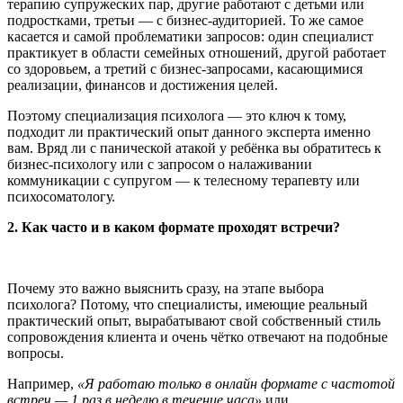
терапию супружеских пар, другие работают с детьми или
подростками, третьи — с бизнес-аудиторией. То же самое
касается и самой проблематики запросов: один специалист
практикует в области семейных отношений, другой работает
со здоровьем, а третий с бизнес-запросами, касающимися
реализации, финансов и достижения целей.
Поэтому специализация психолога — это ключ к тому,
подходит ли практический опыт данного эксперта именно
вам. Вряд ли с панической атакой у ребёнка вы обратитесь к
бизнес-психологу или с запросом о налаживании
коммуникации с супругом — к телесному терапевту или
психосоматологу.
2. Как часто и в каком формате проходят встречи?
Почему это важно выяснить сразу, на этапе выбора
психолога? Потому, что специалисты, имеющие реальный
практический опыт, вырабатывают свой собственный стиль
сопровождения клиента и очень чётко отвечают на подобные
вопросы.
Например,
«Я работаю только в онлайн формате с частотой
встреч — 1 раз в неделю в течение часа»
или