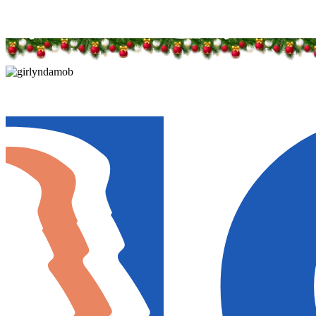
Дарим новогоднее настроение и праздничные ск
Дарим новогоднее настроение и праздничные ск