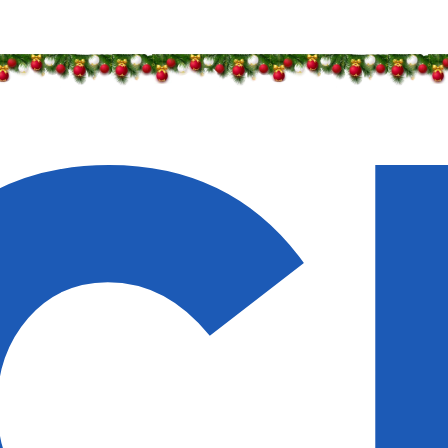
идки — 50%
идки — 50%