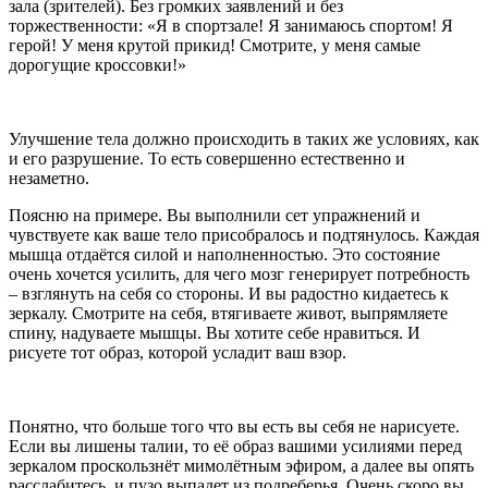
зала (зрителей). Без громких заявлений и без
торжественности: «Я в спортзале! Я занимаюсь спортом! Я
герой! У меня крутой прикид! Смотрите, у меня самые
дорогущие кроссовки!»
Улучшение тела должно происходить в таких же условиях, как
и его разрушение. То есть совершенно естественно и
незаметно.
Поясню на примере. Вы выполнили сет упражнений и
чувствуете как ваше тело присобралось и подтянулось. Каждая
мышца отдаётся силой и наполненностью. Это состояние
очень хочется усилить, для чего мозг генерирует потребность
– взглянуть на себя со стороны. И вы радостно кидаетесь к
зеркалу. Смотрите на себя, втягиваете живот, выпрямляете
спину, надуваете мышцы. Вы хотите себе нравиться. И
рисуете тот образ, которой усладит ваш взор.
Понятно, что больше того что вы есть вы себя не нарисуете.
Если вы лишены талии, то её образ вашими усилиями перед
зеркалом проскользнёт мимолётным эфиром, а далее вы опять
расслабитесь, и пузо выпадет из подреберья. Очень скоро вы