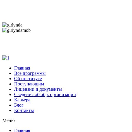
Дарим новогоднее настроение и праздничные
скидки — 50%
Дарим новогоднее настроение и праздничные
скидки — 50%
Главная
Все программы
Об институте
Поступающим
Лицензии и документы
Сведения об обр. организации
Карьера
Блог
Контакты
Меню
Главная