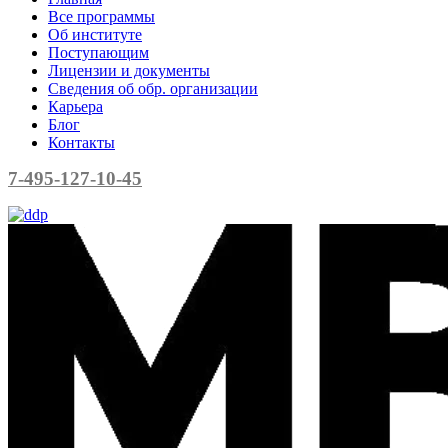
Все программы
Об институте
Поступающим
Лицензии и документы
Сведения об обр. организации
Карьера
Блог
Контакты
7-495-127-10-45