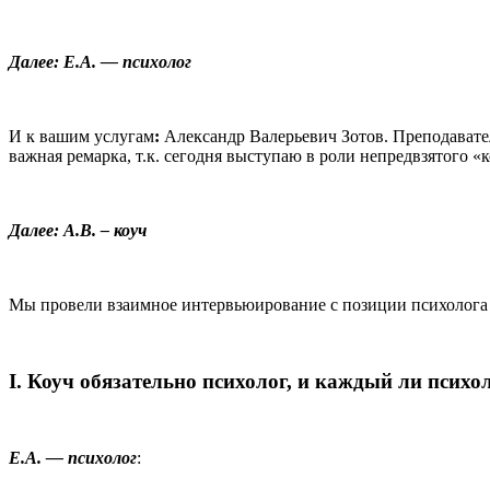
Далее: Е.А. — психолог
И к вашим услугам
:
Александр Валерьевич Зотов. Преподаватель
важная ремарка, т.к. сегодня выступаю в роли непредвзятого «к
Далее: А.В. – коуч
Мы провели взаимное интервьюирование с позиции психолога и
I.
Коуч обязательно психолог, и каждый ли психо
Е.А. — психолог
: