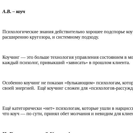
А.В. – коуч
Психологические знания действительно хорошее подспорье коуч
расширению кругозора, и системному подходу.
Коучинг — это больше технология управления состоянием в мом
каждый психолог, привыкший «зависать» в прошлом клиента.
Особенно коучинг не показан «булькающим» психологам, котор
своей энергией. Ещё коучинг сложен для «психологов-рассуж
Ещё категорически «нет» психологам, которые ушли в нарцисси
что коуч — по сути, принял обет молчания и невидим для клиен