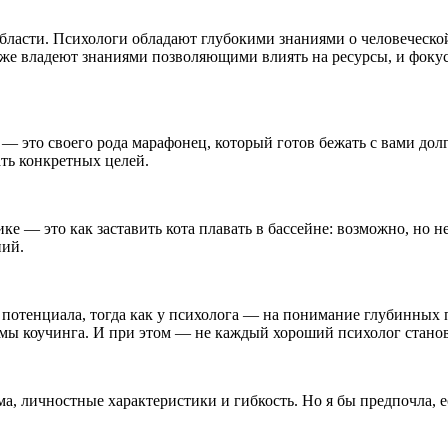
бласти. Психологи обладают глубокими знаниями о человеческой
е владеют знаниями позволяющими влиять на ресурсы, и фокус
лог — это своего рода марафонец, который готов бежать с вами 
ть конкретных целей.
е — это как заставить кота плавать в бассейне: возможно, но н
ний.
 потенциала, тогда как у психолога — на понимание глубинных 
иемы коучинга. И при этом — не каждый хороший психолог стано
а, личностные характеристики и гибкость. Но я бы предпочла, ес