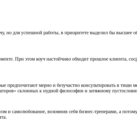
у, но для успешной работы, в приоритете выделил бы высшее об
енте. При этом коуч настойчиво обходит прошлое клиента, соср
ые предпочитают мерно и безучастно консультировать в тиши м
даторов» склонных к нудной философии и затяжному пустослови
зм и самолюбование, возомнив себя бизнес-тренерами, а потому 
та.