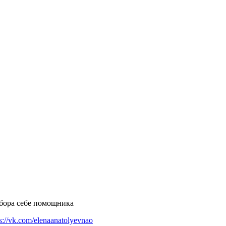
бора себе помощника
ps://vk.com/elenaanatolyevnao