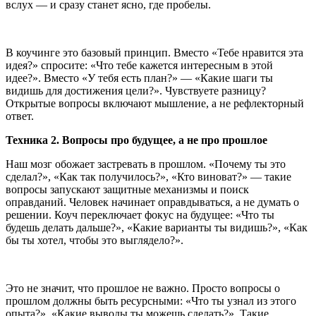
вслух — и сразу станет ясно, где пробелы.
В коучинге это базовый принцип. Вместо «Тебе нравится эта
идея?» спросите: «Что тебе кажется интересным в этой
идее?». Вместо «У тебя есть план?» — «Какие шаги ты
видишь для достижения цели?». Чувствуете разницу?
Открытые вопросы включают мышление, а не рефлекторный
ответ.
Техника 2. Вопросы про будущее, а не про прошлое
Наш мозг обожает застревать в прошлом. «Почему ты это
сделал?», «Как так получилось?», «Кто виноват?» — такие
вопросы запускают защитные механизмы и поиск
оправданий. Человек начинает оправдываться, а не думать о
решении. Коуч переключает фокус на будущее: «Что ты
будешь делать дальше?», «Какие варианты ты видишь?», «Как
бы ты хотел, чтобы это выглядело?».
Это не значит, что прошлое не важно. Просто вопросы о
прошлом должны быть ресурсными: «Что ты узнал из этого
опыта?», «Какие выводы ты можешь сделать?». Такие