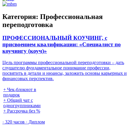
Категория:
Профессиональная
переподготовка
ПРОФЕССИОНАЛЬНЫЙ КОУЧИНГ, с
присвоением квалификации: «Специалист по
коучингу (коуч)»
Цель программы профессиональной переподготовки – дать
слушателю фундаментальное понимание профессии,
посвятить в детали и нюансы, заложить основы карьерных и
финансовых перспектив.
+ Чек-блокнот в
подарок
+ Общий чат с
одногруппниками
+ Рассрочка без %
· 320 часов · Диплом