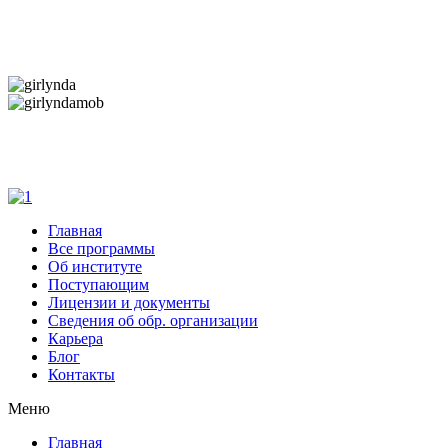
Дарим новогоднее настроение и праздничные
скидки — 50%
Дарим новогоднее настроение и праздничные
скидки — 50%
Главная
Все программы
Об институте
Поступающим
Лицензии и документы
Сведения об обр. организации
Карьера
Блог
Контакты
Меню
Главная