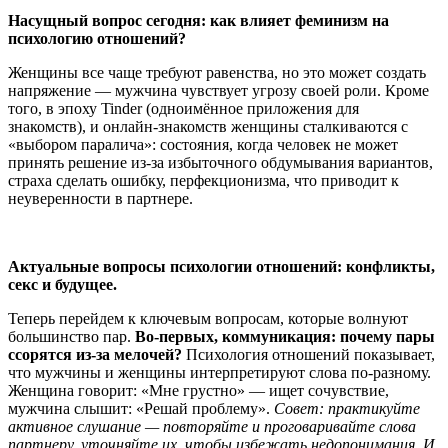
Насущный вопрос сегодня: как влияет феминизм на
психологию отношений?
Женщины все чаще требуют равенства, но это может создать
напряжение — мужчина чувствует угрозу своей роли. Кроме
того, в эпоху Tinder (одноимённое приложения для
знакомств), и онлайн-знакомств женщины сталкиваются с
«выбором паралича»: состояния, когда человек не может
принять решение из-за избыточного обдумывания вариантов,
страха сделать ошибку, перфекционизма, что приводит к
неуверенности в партнере.
Актуальные вопросы психологии отношений: конфликты,
секс и будущее.
Теперь перейдем к ключевым вопросам, которые волнуют
большинство пар.
Во-первых, коммуникация: почему пары
ссорятся из-за мелочей?
Психология отношений показывает,
что мужчины и женщины интерпретируют слова по-разному.
Женщина говорит: «Мне грустно» — ищет сочувствие,
мужчина слышит: «Решай проблему».
Совет: практикуйте
активное слушание — повторяйте и проговаривайте слова
партнеру, уточняйте их, чтобы избежать недопонимания. И