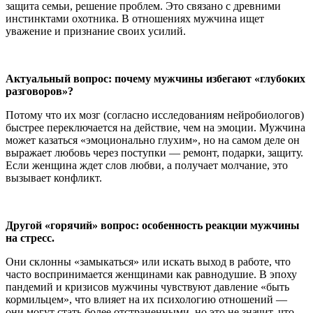
защита семьи, решение проблем. Это связано с древними
инстинктами охотника. В отношениях мужчина ищет
уважение и признание своих усилий.
Актуальный вопрос: почему мужчины избегают «глубоких
разговоров»?
Потому что их мозг (согласно исследованиям нейробиологов)
быстрее переключается на действие, чем на эмоции. Мужчина
может казаться «эмоционально глухим», но на самом деле он
выражает любовь через поступки — ремонт, подарки, защиту.
Если женщина ждет слов любви, а получает молчание, это
вызывает конфликт.
Другой «горячий» вопрос: особенность реакции мужчины
на стресс.
Они склонны «замыкаться» или искать выход в работе, что
часто воспринимается женщинами как равнодушие. В эпоху
пандемий и кризисов мужчины чувствуют давление «быть
кормильцем», что влияет на их психологию отношений —
они могут стать более отстраненными, но это не значит, что