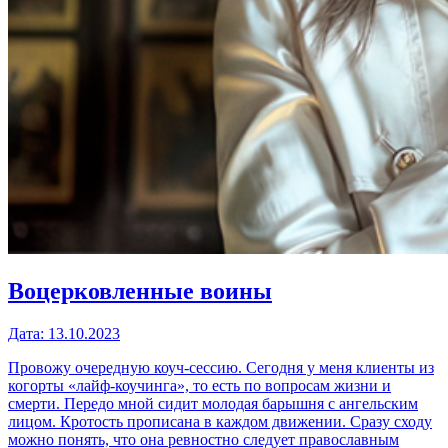
Воцерковленные воины
Дата:
13.10.2023
Провожу очередную коуч-сессию. Сегодня у меня клиенты из
когорты «лайф-коучинга», то есть по вопросам жизни и
смерти. Передо мной сидит молодая барышня с ангельским
лицом. Кротость прописана в каждом движении. Сразу сходу
можно понять, что она ревностно следует православным