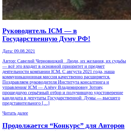
Руководитель ICM — в
Государственную Думу РФ!
Дата:
09.08.2021
Автор: Савелий Черновицкий Люди, их желания, их судьбы
— всё это входит в основной приоритет и предмет
деятельности компании ICM. С августа 2021 года, наша
коммуникационная миссия качественно расширяется.
Поздравляем руководителя Института консалтинга и
управления/ ICM — Алёну Владимировну Зотову,
прошедшую серьёзный отбор и получившую удостоверение
кандидата в депутаты Государственной Думы — высшего
представительного […]
Читать далее
Продолжается “Конкурс” для Авторов