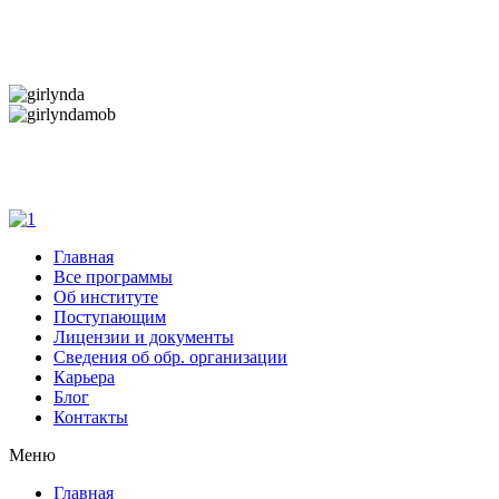
Дарим новогоднее настроение и праздничные
скидки — 50%
Дарим новогоднее настроение и праздничные
скидки — 50%
Главная
Все программы
Об институте
Поступающим
Лицензии и документы
Сведения об обр. организации
Карьера
Блог
Контакты
Меню
Главная